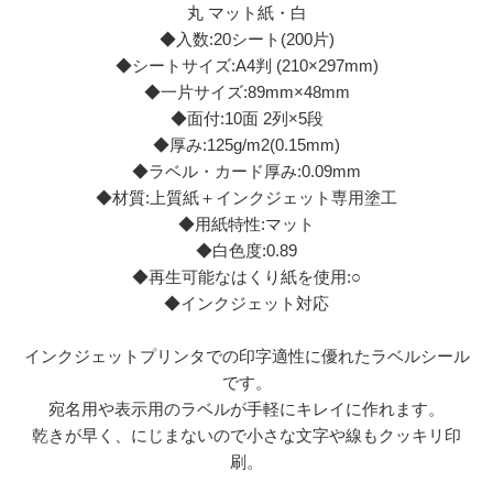
丸 マット紙・白
◆入数:20シート(200片)
◆シートサイズ:A4判 (210×297mm)
◆一片サイズ:89mm×48mm
◆面付:10面 2列×5段
◆厚み:125g/m2(0.15mm)
◆ラベル・カード厚み:0.09mm
◆材質:上質紙＋インクジェット専用塗工
◆用紙特性:マット
◆白色度:0.89
◆再生可能なはくり紙を使用:○
◆インクジェット対応
インクジェットプリンタでの印字適性に優れたラベルシール
です。
宛名用や表示用のラベルが手軽にキレイに作れます。
乾きが早く、にじまないので小さな文字や線もクッキリ印
刷。