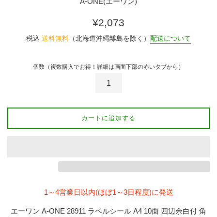
A-ONE(エーワン)
通
¥2,073
常
税込
送料無料
（北海道沖縄離島を除く）
配送について
価
格
個数（複数購入でお得！詳細は画面下部の赤いタブから）
カートに追加する
1～4営業日以内(ほぼ1～3日程度)に発送
エーワン A-ONE 28911 ラベルシール A4 10面 四辺余白付 角