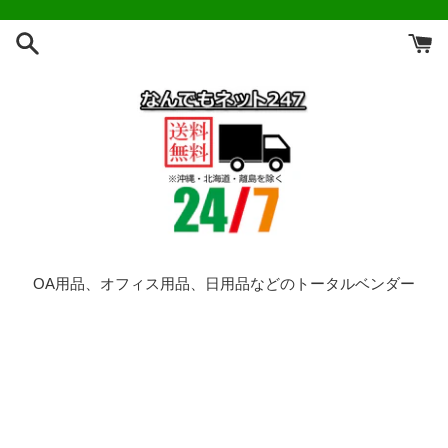
コ
ン
テ
ン
ツ
に
ス
キ
ッ
プ
す
る
OA用品、オフィス用品、日用品などのトータルベンダー