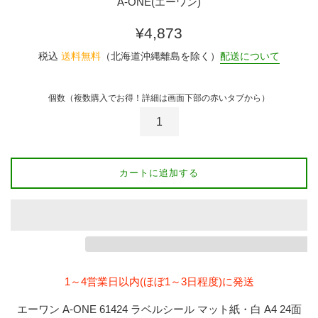
A-ONE(エーワン)
通
¥4,873
常
税込
送料無料
（北海道沖縄離島を除く）
配送について
価
格
個数（複数購入でお得！詳細は画面下部の赤いタブから）
カートに追加する
1～4営業日以内(ほぼ1～3日程度)に発送
エーワン A-ONE 61424 ラベルシール マット紙・白 A4 24面