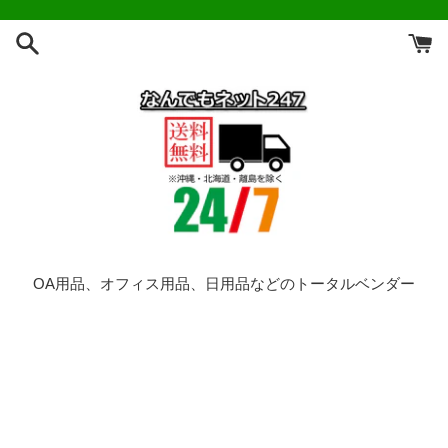
コ
ン
テ
ン
ツ
に
ス
キ
ッ
プ
す
る
OA用品、オフィス用品、日用品などのトータルベンダー