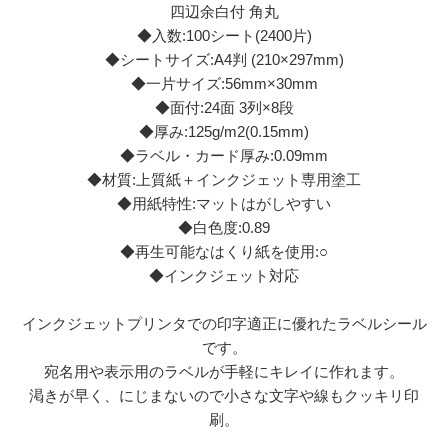
四辺余白付 角丸
◆入数:100シート(2400片)
◆シートサイズ:A4判 (210×297mm)
◆一片サイズ:56mm×30mm
◆面付:24面 3列×8段
◆厚み:125g/m2(0.15mm)
◆ラベル・カード厚み:0.09mm
◆材質:上質紙＋インクジェット専用塗工
◆用紙特性:マットはがしやすい
◆白色度:0.89
◆再生可能なはくり紙を使用:○
◆インクジェット対応
インクジェットプリンタでの印字適正に優れたラベルシール
です。
宛名用や表示用のラベルが手軽にキレイに作れます。
渇きが早く、にじまないので小さな文字や線もクッキリ印
刷。