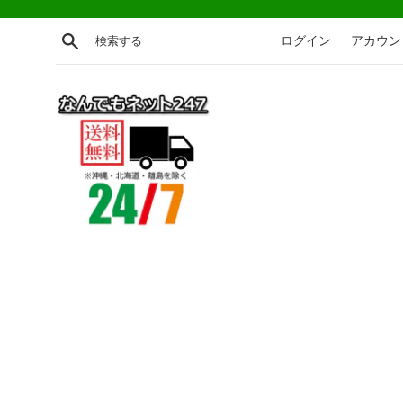
コ
ン
検索する
ログイン
アカウン
テ
ン
ツ
に
ス
キ
ッ
プ
す
る