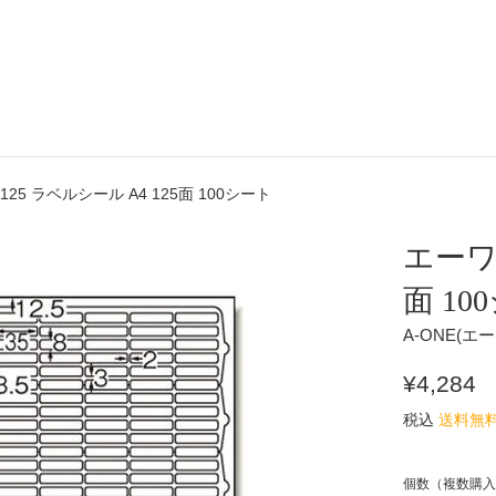
125 ラベルシール A4 125面 100シート
エーワン
面 10
A-ONE(エ
通
¥4,284
常
税込
送料無
価
格
個数（複数購入