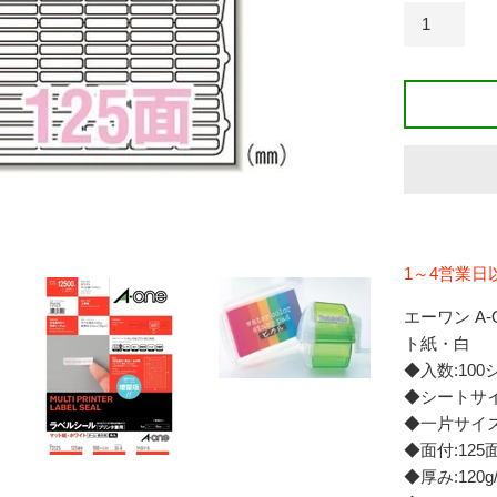
1～4営業日
エーワン A-
ト紙・白
◆入数:100シ
◆シートサイズ:
◆一片サイズ:
◆面付:125面
◆厚み:120g/