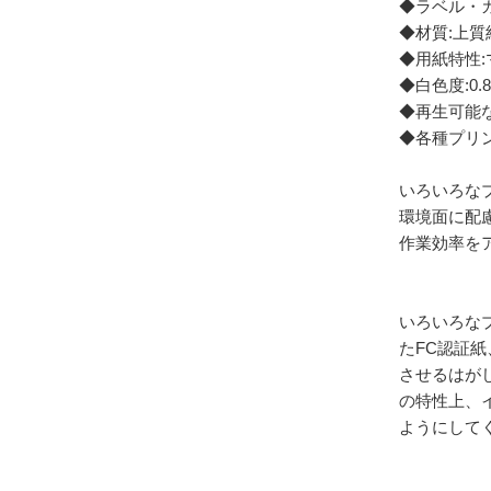
◆ラベル・カ
◆材質:上質
◆用紙特性
◆白色度:0.8
◆再生可能な
◆各種プリ
いろいろな
環境面に配
作業効率を
いろいろな
たFC認証
させるはが
の特性上、
ようにして