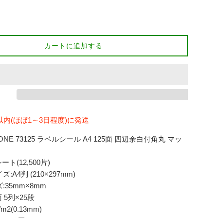
カートに追加する
以内(ほぼ1～3日程度)に発送
ONE 73125 ラベルシール A4 125面 四辺余白付角丸 マッ
ート(12,500片)
A4判 (210×297mm)
35mm×8mm
 5列×25段
m2(0.13mm)