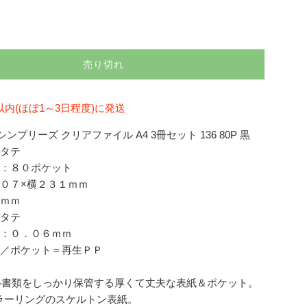
売り切れ
以内(ほぼ1～3日程度)に発送
ンプリーズ クリアファイル A4 3冊セット 136 80P 黒
４タテ
数：８０ポケット
３０７×横２３１ｍｍ
０ｍｍ
４タテ
厚：０．０６ｍｍ
紙／ポケット＝再生ＰＰ
ト●書類をしっかり保管する厚くて丈夫な表紙＆ポケット。
ラーリングのスケルトン表紙。