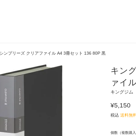
シンプリーズ クリアファイル A4 3冊セット 136 80P 黒
キング
ァイル 
キングジム
通
¥5,150
常
税込
送料無
価
格
個数（複数購入