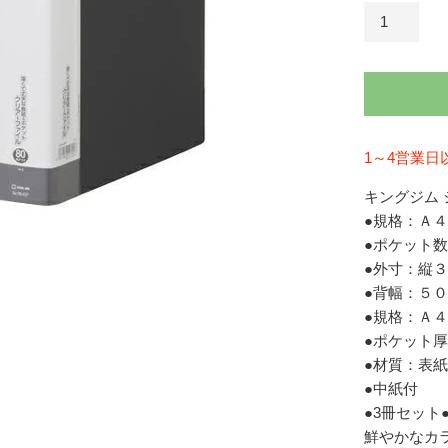
1～4営業日
キングジム シ
●規格：Ａ
●ポケット
●外寸：縦
●背幅：５
●規格：Ａ
●ポケット
●材質：表
●中紙付
●3冊セッ
鮮やかなカ