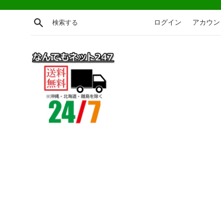
コ
ン
検索する
ログイン
アカウン
テ
ン
ツ
に
ス
キ
ッ
プ
す
る