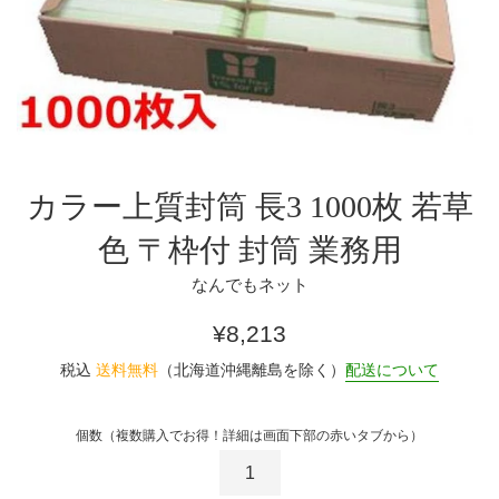
カラー上質封筒 長3 1000枚 若草
色 〒枠付 封筒 業務用
なんでもネット
通
¥8,213
常
税込
送料無料
（北海道沖縄離島を除く）
配送について
価
格
個数（複数購入でお得！詳細は画面下部の赤いタブから）