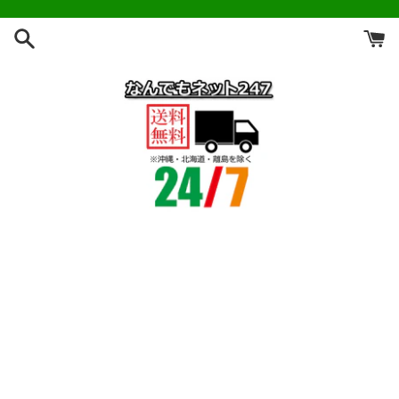
コ
ン
テ
ン
ツ
に
ス
キ
ッ
プ
す
る