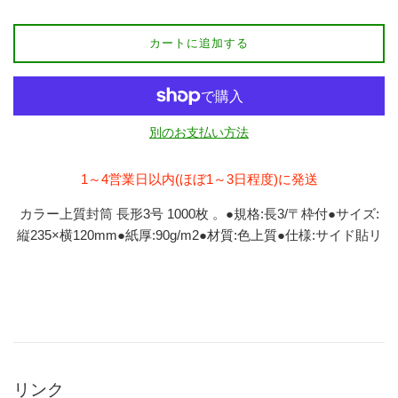
カートに追加する
別のお支払い方法
1～4営業日以内(ほぼ1～3日程度)に発送
カラー上質封筒 長形3号 1000枚 。●規格:長3/〒枠付●サイズ:
縦235×横120mm●紙厚:90g/m2●材質:色上質●仕様:サイド貼リ
リンク