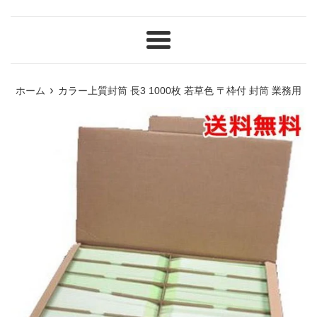
メ
ニ
ュ
›
ホーム
カラー上質封筒 長3 1000枚 若草色 〒枠付 封筒 業務用
ー