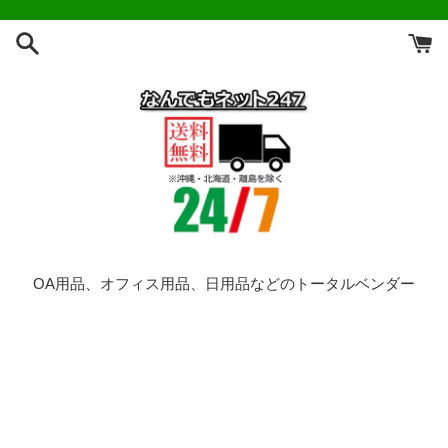
コ
ン
テ
ン
ツ
に
ス
キ
ッ
プ
す
る
OA用品、オフィス用品、日用品などのトータルベンダー