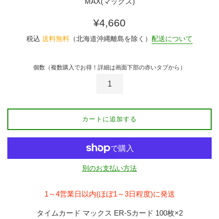
MAX(マックス)
通
¥4,660
常
税込
送料無料
（北海道沖縄離島を除く）
配送について
価
格
個数（複数購入でお得！詳細は画面下部の赤いタブから）
カートに追加する
別のお支払い方法
1～4営業日以内(ほぼ1～3日程度)に発送
タイムカード マックス ER-Sカード 100枚×2