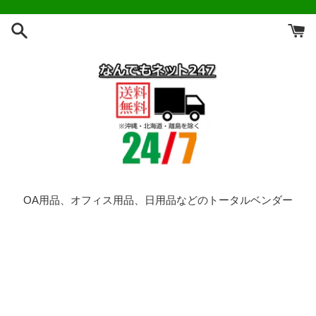
コ
ン
テ
ン
ツ
に
ス
キ
ッ
プ
す
る
OA用品、オフィス用品、日用品などのトータルベンダー