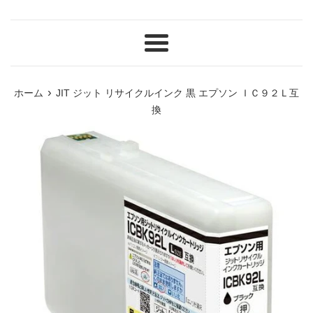
メ
ニ
ュ
›
ホーム
JIT ジット リサイクルインク 黒 エプソン ＩＣ９２Ｌ互
ー
換