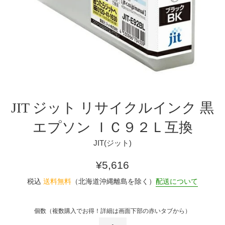
JIT ジット リサイクルインク 黒
エプソン ＩＣ９２Ｌ互換
JIT(ジット)
通
¥5,616
常
税込
送料無料
（北海道沖縄離島を除く）
配送について
価
格
個数（複数購入でお得！詳細は画面下部の赤いタブから）