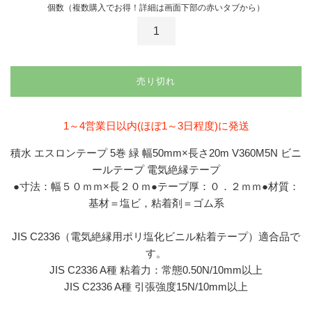
個数（複数購入でお得！詳細は画面下部の赤いタブから）
売り切れ
1～4営業日以内(ほぼ1～3日程度)に発送
積水 エスロンテープ 5巻 緑 幅50mm×長さ20m V360M5N ビニ
ールテープ 電気絶縁テープ
●寸法：幅５０ｍｍ×長２０ｍ●テープ厚：０．２ｍｍ●材質：
基材＝塩ビ，粘着剤＝ゴム系
JIS C2336（電気絶縁用ポリ塩化ビニル粘着テープ）適合品で
す。
JIS C2336 A種 粘着力：常態0.50N/10mm以上
JIS C2336 A種 引張強度15N/10mm以上