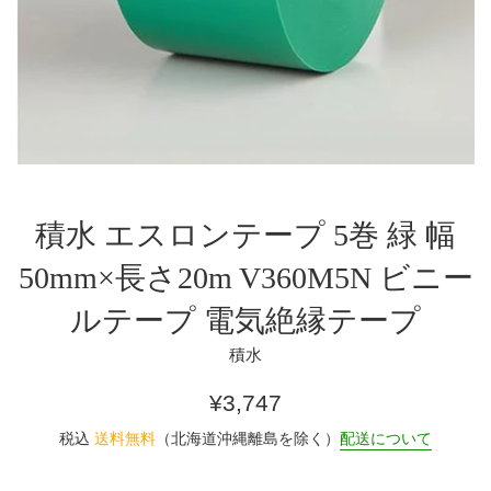
積水 エスロンテープ 5巻 緑 幅
50mm×長さ20m V360M5N ビニー
ルテープ 電気絶縁テープ
積水
通
¥3,747
常
税込
送料無料
（北海道沖縄離島を除く）
配送について
価
格