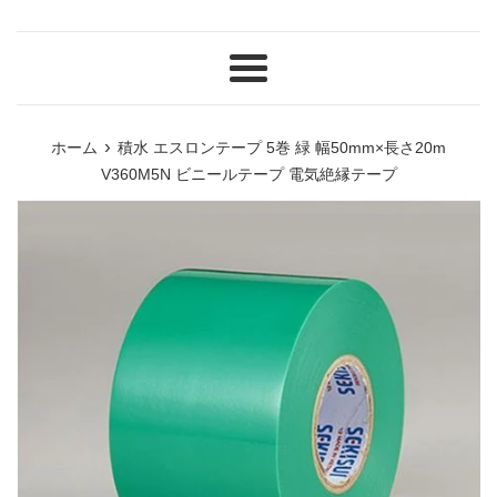
メ
ニ
ュ
›
ホーム
積水 エスロンテープ 5巻 緑 幅50mm×長さ20m
ー
V360M5N ビニールテープ 電気絶縁テープ