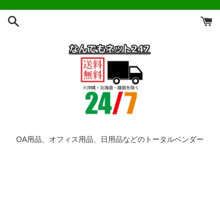
コ
ン
テ
ン
ツ
に
ス
キ
ッ
プ
す
る
OA用品、オフィス用品、日用品などのトータルベンダー